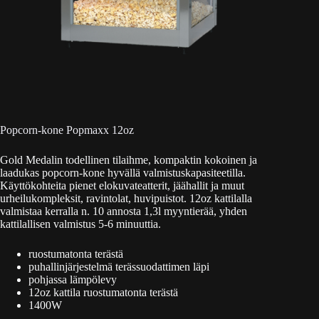
Popcorn-kone Popmaxx 12oz
Gold Medalin todellinen tilaihme, kompaktin kokoinen ja
laadukas popcorn-kone hyvällä valmistuskapasiteetilla.
Käyttökohteita pienet elokuvateatterit, jäähallit ja muut
urheilukompleksit, ravintolat, huvipuistot. 12oz kattilalla
valmistaa kerralla n. 10 annosta 1,3l myyntierää, yhden
kattilallisen valmistus 5-6 minuuttia.
ruostumatonta terästä
puhallinjärjestelmä terässuodattimen läpi
pohjassa lämpölevy
12oz kattila ruostumatonta terästä
1400W