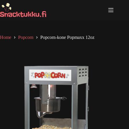
Skip
to
content
Home
Popcorn
Popcorn-kone Popmaxx 12oz