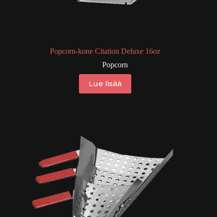
Popcorn-kone Citation Deluxe 16oz
Popcorn
Lue lisää