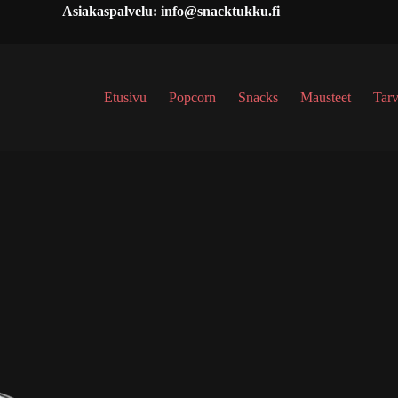
Asiakaspalvelu: info@snacktukku.fi
Etusivu
Popcorn
Snacks
Mausteet
Tarv