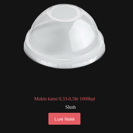
Mukin kansi 0,33-0,5ltr 1000kpl
Slush
Lue lisää