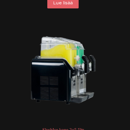
Lue lisää
SlushIce kone 2×5,5ltr